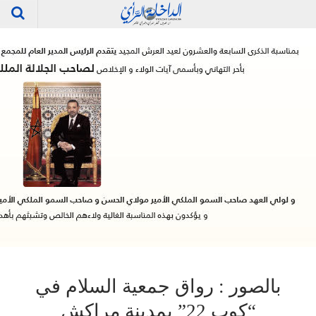
بالصور : رواق جمعية السلام في
“كوب 22” بمدينة مراكش