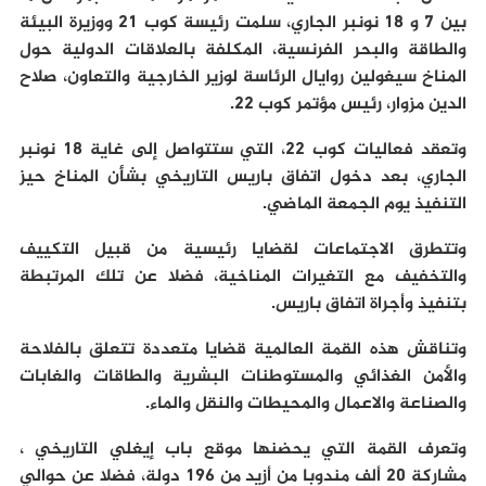
بين 7 و 18 نونبر الجاري، سلمت رئيسة كوب 21 ووزيرة البيئة
والطاقة والبحر الفرنسية، المكلفة بالعلاقات الدولية حول
المناخ سيغولين روايال الرئاسة لوزير الخارجية والتعاون، صلاح
الدين مزوار، رئيس مؤتمر كوب 22.
وتعقد فعاليات كوب 22، التي ستتواصل إلى غاية 18 نونبر
الجاري، بعد دخول اتفاق باريس التاريخي بشأن المناخ حيز
التنفيذ يوم الجمعة الماضي.
وتتطرق الاجتماعات لقضايا رئيسية من قبيل التكييف
والتخفيف مع التغيرات المناخية، فضلا عن تلك المرتبطة
بتنفيذ وأجراة اتفاق باريس.
وتناقش هذه القمة العالمية قضايا متعددة تتعلق بالفلاحة
والأمن الغذائي والمستوطنات البشرية والطاقات والغابات
والصناعة والاعمال والمحيطات والنقل والماء.
وتعرف القمة التي يحضنها موقع باب إيغلي التاريخي ،
مشاركة 20 ألف مندوبا من أزيد من 196 دولة، فضلا عن حوالي