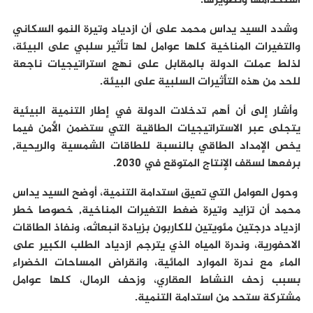
استخدامها وتطويرها.
وشدد السيد يداس محمد على أن ازدياد وتيرة النمو السكاني
والتغيرات المناخية كلها عوامل لها تأثير سلبي على البيئة،
لذلط عملت الدولة بالمقابل على نهج استراتيجيات ناجعة
للحد من هذه التأثيرات السلبية على البيئة.
وأشار إلى أن أهم تدخلات الدولة في إطار التنمية البيئية
يتجلى عبر الاستراتيجيات الطاقية التي ستضمن الأمن فيما
يخص الإمداد الطاقي بالنسبة للطاقات الشمسية والريحية,
برفعها لسقف الإنتاج المتوقع في 2030.
وحول العوامل التي تعيق استدامة التنمية، أوضح السيد يداس
محمد أن تزايد وتيرة ضغط التغيرات المناخية, خصوصا خطر
ازدياد درجتين مئويتين للكاربون بزيادة انبعاثه، ونفاذ الطاقات
الاحفورية، وندرة المياه الذي يترجم ازدياد الطلب الكبير على
الماء مع ندرة الموارد المائية، وانقراض المساحات الخضراء
بسبب زحف النشاط العقاري، وزحف الرمال، كلها عوامل
مشتركة ستحد من استدامة التنمية.