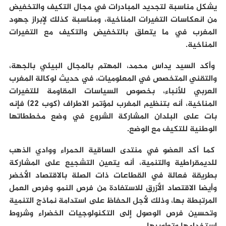
يشكل مناسبة لتجديد المبادرات في مجال التكيف والتخفيض
من انعكاسات التغيرات المناخية، ومناسبة كذلك لإبراز جهود
المغرب في ما يتعلق بالتخفيض والتكيف مع التغيرات
المناخية.
وأكد السيد يداس محمد، المهتم بالمجال البيئي بالجهة،
والتقني المتخصص في المعلوميات، في حديث لوكالة المغرب
العربي للأنباء، بخصوص السياسات المقاومة للتغيرات
المناخية، أنه بتنظيم المغرب لمؤتمر الاطراف (كوب 22) فإنه
بات على البلدان المشاركة الشروع في وضع مخططاتها
الوطنية للتكيف مع الوضع.
كما أكد العضو في منتدى الساقية الحمراء ووادي الذهب
للديمقراطية والتنمية، أنه يتعين التشجيع على المشاركة
بطريقة فعالة في القطاعات ذات الصلة بالاقتصاد الأخضر
وأيضا الاقتصاد الأزرق للاستفادة من فرص النمو وفرص العمل
المرتبطة بها، وذلك لأجل الحفاظ على استدامة نماذج التنمية
وتحسين فرص الوصول إلى التكنولوجيات الخضراء وشروط