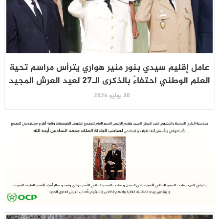
عامل إقليم سيدي بنور منير هواري يترأس مراسم تحية
العلم الوطني احتفاءً بالذكرى الـ27 لعيد العرش المجيد
30 يوليو 2026