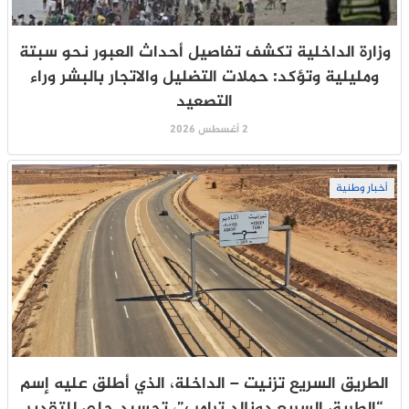
وزارة الداخلية تكشف تفاصيل أحداث العبور نحو سبتة
ومليلية وتؤكد: حملات التضليل والاتجار بالبشر وراء
التصعيد
2 أغسطس 2026
أخبار وطنية
الطريق السريع تزنيت – الداخلة، الذي أطلق عليه إسم
“الطريق السريع دونالد ترامب”، تجسيد جلي للتقدير