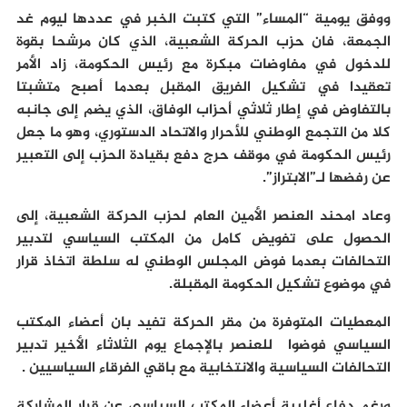
ووفق يومية “المساء” التي كتبت الخبر في عددها ليوم غد
الجمعة، فان حزب الحركة الشعبية، الذي کان مرشحا بقوة
للدخول في مفاوضات مبكرة مع رئيس الحکومة، زاد الأمر
تعقيدا في تشكيل الفريق المقبل بعدما أصبح متشبتا
بالتفاوض في إطار ثلاثي أحزاب الوفاق، الذي يضم إلى جانبه
كلا من التجمع الوطني للأحرار والاتحاد الدستوري، وهو ما جعل
رئيس الحكومة في موقف حرج دفع بقيادة الحزب إلى التعبير
عن رفضها لـ”الابتراز”.
وعاد امحند العنصر الأمين العام لحزب الحركة الشعبية، إلى
الحصول علی تفویض کامل من المكتب السياسي لتدبير
التحالفات بعدما فوض المجلس الوطني له سلطة اتخاذ قرار
في موضوع تشكيل الحكومة المقبلة.
المعطيات المتوفرة من مقر الحركة تفيد بان أعضاء المكتب
السياسي فوضوا للعنصر بالإجماع يوم الثلاثاء الأخير تدبير
التحالفات السياسية والانتخابية مع باقي الفرقاء السياسيين .
ورغم دفاع أغلبية أعضاء المكتب السياسي عن قرار المشاركة