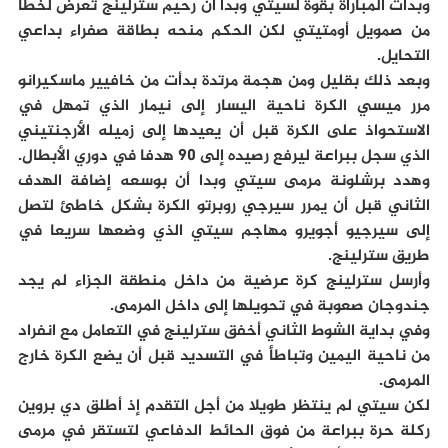
وبدأت المباراة بقوة لسيتي وبدا أن رحيم سترلينج تعرض لخطأ
من صمويل أومتيتي لكن الحكم منحه بطاقة صفراء بداعي
التحايل.
وبعد ذلك بقليل ومن هجمة مرتدة بدأت من خافيير ماسكيرانو
مرر ميسي الكرة ناحية اليسار إلى نيمار الذي تمهل في
الاستحواذ على الكرة قبل أن يعيدها إلى زميله الأرجنتيني
الذي سجل ببراعة ليرفع رصيده إلى 90 هدفا في دوري الأبطال.
وهدد برشلونة مرمى سيتي وبدا أن بوسعه إضافة الهدف
الثاني قبل أن يمرر سيرجي روبرتو الكرة بشكل خاطئ لتصل
إلى سيرجيو أجويرو مهاجم سيتي الذي وضعها سريعا في
طريق سترلينج.
وأرسل سترلينج كرة عرضية من داخل منطقة الجزاء لم يجد
جندوجان صعوبة في تحويلها إلى داخل المرمى.
وفي بداية الشوط الثاني أخفق سترلينج في التعامل مع انفراد
من ناحية اليمين وتباطأ في التسديد قبل أن يضع الكرة خارج
المرمى.
لكن سيتي لم ينتظر طويلا من أجل التقدم إذ أطلق دي بروين
ركلة حرة ببراعة من فوق الحائط الدفاعي لتستقر في مرمى