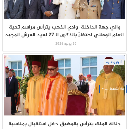
والي جهة الداخلة–وادي الذهب يترأس مراسم تحية
العلم الوطني احتفاءً بالذكرى الـ27 لعيد العرش المجيد
30 يوليو 2026
أخبار وطنية
جار التحميل ...
جلالة الملك يترأس بالمضيق حفل استقبال بمناسبة