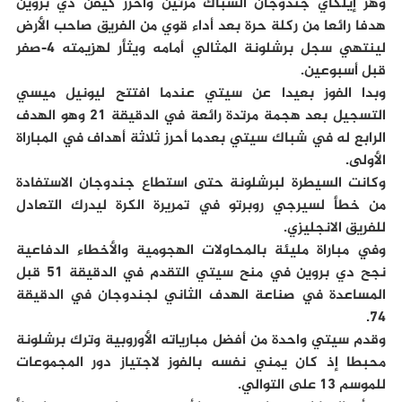
وهز إيلكاي جندوجان الشباك مرتين وأحرز كيفن دي بروين
هدفا رائعا من ركلة حرة بعد أداء قوي من الفريق صاحب الأرض
لينتهي سجل برشلونة المثالي أمامه ويثأر لهزيمته 4-صفر
قبل أسبوعين.
وبدا الفوز بعيدا عن سيتي عندما افتتح ليونيل ميسي
التسجيل بعد هجمة مرتدة رائعة في الدقيقة 21 وهو الهدف
الرابع له في شباك سيتي بعدما أحرز ثلاثة أهداف في المباراة
الأولى.
وكانت السيطرة لبرشلونة حتى استطاع جندوجان الاستفادة
من خطأ لسيرجي روبرتو في تمريرة الكرة ليدرك التعادل
للفريق الانجليزي.
وفي مباراة مليئة بالمحاولات الهجومية والأخطاء الدفاعية
نجح دي بروين في منح سيتي التقدم في الدقيقة 51 قبل
المساعدة في صناعة الهدف الثاني لجندوجان في الدقيقة
74.
وقدم سيتي واحدة من أفضل مبارياته الأوروبية وترك برشلونة
محبطا إذ كان يمني نفسه بالفوز لاجتياز دور المجموعات
للموسم 13 على التوالي.