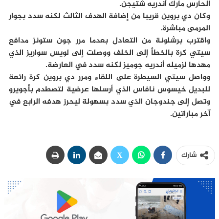
الحارس مارك أندريه شتيجن.
وكان دي بروين قريبا من إضافة الهدف الثالث لكنه سدد بجوار
المرمى مباشرة.
واقترب برشلونة من التعادل بعدما مرر جون ستونز مدافع
سيتي كرة بالخطأ إلى الخلف ووصلت إلى لويس سواريز الذي
مهدها لزميله أندريه جوميز لكنه سدد في العارضة.
وواصل سيتي السيطرة على اللقاء ومرر دي بروين كرة رائعة
للبديل خيسوس نافاس الذي أرسلها عرضية لتصطدم بأجويرو
وتصل إلى جندوجان الذي سدد بسهولة ليحرز هدفه الرابع في
آخر مباراتين.
شارك