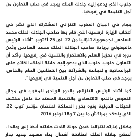
جنوب الذي يدعو إليه جلالة الملك يوجد في صلب التعاون من
أجل التنمية في إفريقيا.
وجاء في البيان المغرب التنزاني المشترك الذي نشر في
أعقاب الزيارة الرسمية التي قام بها صاحب الجلالة الملك محمد
السادس لجمهورية تنزانيا من 23 الى 25 أكتوبر، “أشاد الرئيس
ماغوفولي بريادة صاحب الجلالة الملك محمد السادس وثمن
دوره في تعزيز السلم والاستقرار والتنمية في إفريقيا، وأكد أن
التعاون جنوب-جنوب الذي يدعو إليه جلالة الملك، القائم على
البراغماتية والنجاعة والشراكة بين القطاعين العام والخاص،
يوجد في صلب التعاون من أجل التنمية في إفريقيا”.
كما أشاد الرئيس التنزاني بالدور الريادي للمغرب في مجال
النهوض بالنمو الاقتصادي والتنمية المستدامة داخل مختلف
الهيئات الدولية ونوه بقرار المملكة احتضان مؤتمر كوب 22،
الذي ينعقد بمراكش ما بين 7 و18 نونبر 2016.
وخلال زيارته لتنزانيا ضمن جولة قادت جلالته أيضا إلى رواندا ،
أعطى جلالة الملك انطلاقة أشغال بناء مسجد جديد بدار