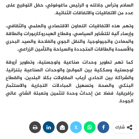
السلام وترأس جلالته و الرئيس ماغوفولي، حفل التوقيع على
عدد من الاتفاقيات والاتفاقات الثنائية.
وتهم هذه الاتفاقيات التعاون الاقتصادي والعلمي والثقافي،
وإرساء آلية للتشاور السياسي، وقطاع الهيدروكاربورات والطاقة
والمعادن والجيولوجيا، والنقل الجوي والفلاحة والصيد البحري
والأسمدة والطاقات المتجددة والسياحة والتأمين الزراعي.
كما تهم تطوير وحدات صناعية ولوجستية، وتطوير أروقة
لوجستية وسككية بين الموانئ والوحدات الصناعية بتنزانيا،
والشراكة بين اتحادي أرباب المقاولات بكلا البلدين، والقطاع
البنكي والصحة وتسهيل المبادلات التجارية والاستثمار
بإفريقيا، فضلا عن إحداث وحدة لتثمين وتعبئة الشاي عالي
الجودة.
شارك