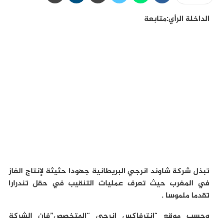
الداخلة الرأي:متابعة
تبذل شركة شاوند انرجي البريطانية جهودا حثيثة لإنتاج الغاز
في المغرب حيث تعرف عمليات التنقيب في حقل تندرارا
تقدما ملموسا .
وحسب موقع “انترفاكس انرجي “المتخصص”فإن الشركة