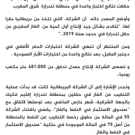
حققت نتائج اختبار واعدة في منطقة تندرارة شرق المغرب.
وأوضح المصدر ذاته أن الشركة، التي تتخذ من بريطانيا مقرا
لها، “تتقدم بشكل جيد لإنتاج أول كمية من الغاز المغربي من
حقل تندرارة في حدود سنة 2019 .”
ومن المنتظر أن تنهي الشركة اختبارات الحفر الأفقي في
دجنبر المقبل، بعد نتائج واعدة من اختبارات الآبار العمودية .
و تسعى الشركة لإنتاج معدل تدفق من 481،000 متر مكعب
يوميا..
وتجدر الإشارة إلى أن الشركة البريطانية كانت قد بدأت عملية
التنقيب عن الغاز في حقلين بمنطقة تندرارة إقليم فكيك
بالجهة الشرقية، شهر مارس الماضي بعد توصلها لاتفاق مع
“صندوق الاستثمار في النفط والغاز”، يقضي باقتناء الشركة
55 في المائة من حقوق رخصة التنقيب عن النفط بالمنطقة
من أصل 75 في المائة الموجودة في ملكية “صندوق الاستثمار
في النفط والغاز.