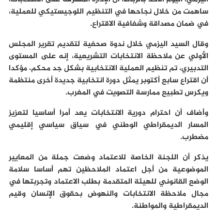
ساهمت من خلال نجاحها في التنظيم اللوجيستيكي للعملية،
في ضمان مصداقة وشفافية الاقتراع.
وقال السيد اليزمي خلال ندوة صحفية لتقديم تقرير المجلس
الأولي عن ملاحظة الانتخابات التشريعية، إنه على المستوى
التدبيري، تم تنظيم العملية الانتخابية بشكل جد محكم، مؤكدا
أن اقتراع سابع أكتوبر يمثل دورة انتخابية جديدة أخرى منتظمة
ويكرس تطبيع ممارسة التصويت في المغرب.
وأضاف أن احترام دورية الانتخابات يعد أمرا أساسيا لتعزيز
المسار الديمقراطي الوطني في سياق سياسي إقليمي
مضطرب.
يذكر أن اللجنة الخاصة للاعتماد وضعت جملة من المعايير
الموضوعية من أجل اعتماد الملاحظين تهم أساسا سلامة
الوضع القانوني للهيئة المتقدمة بطلب الاعتماد وتجربتها في
مجال ملاحظة الانتخابات والنهوض بحقوق الإنسان وقيم
الديمقراطية والمواطنة.