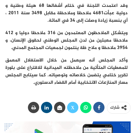
وقد اعتمدت اللجنة في ختام أشغالها 68 هيئة وطنية و
دولية عبأت4681 ملاحظا وملاحظة مقابل 3498 سنة 2011 ،
أي بنسبة زيادة وصلت إلى 34 في المائة.
ويتشكل الملاحظون المعتمدون من 316 ملاحظا دوليا و 412
ملاحظا معبئين من لدن المجلس الوطني لحقوق الإنسان، و
3954 ملاحظا و ملاح ظة ينتمون لجمعيات المجتمع المدني.
وأكد المجلس أنه سيعمل من خلال الاستغلال المعمق
للمعطيات المتأتية من ملاحظته الميدانية للاقتراع على بلورة
تقرير ختامي يتضمن خلاصاته وتوصياته. كما سيتابع المجلس
مسار المنازعات الانتخابية أمام القضاء الدستوري.
شارك