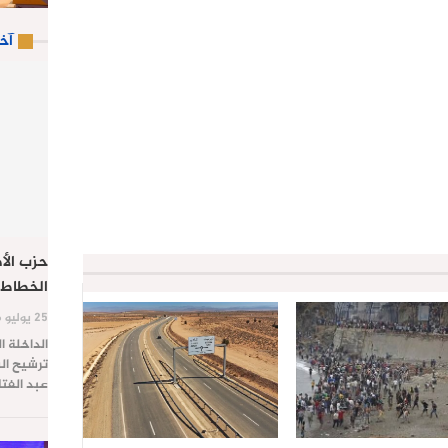
آخ
حزب الأص
الخطاط 
25 يوليو 2026
الداخلة ا
ترشيح الس
عبد الفت