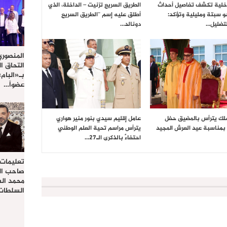
داخلية تكشف تفاصيل أحداث
الطريق السريع تزنيت – الداخلة، الذي
حو سبتة ومليلية وتؤكد:
أطلق عليه إسم “الطريق السريع
تضليل…
دونالد…
المنصوري
التحاق ا
بـ«البام
عضواً…
ملك يترأس بالمضيق حفل
عامل إقليم سيدي بنور منير هواري
بمناسبة عيد العرش المجيد
يترأس مراسم تحية العلم الوطني
احتفاءً بالذكرى الـ27…
تعليمات
صاحب الج
محمد ال
السلطات 