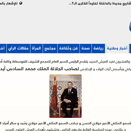
بالفيديو : تدشين وإطلاق مشاريع جديدة بالداخلة تخليداً للذكرى الـ27 لعيد العرش
للإشهار بالم
أخبار وطنية
رياضة
صحة
فن وثقافة
مجتمع
المرأة
مقالات الرأي
أخب