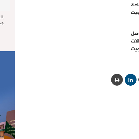
اعة
ويت
بال
جما
الرا
وصل
يستق
لات
المس
“غ
ويت