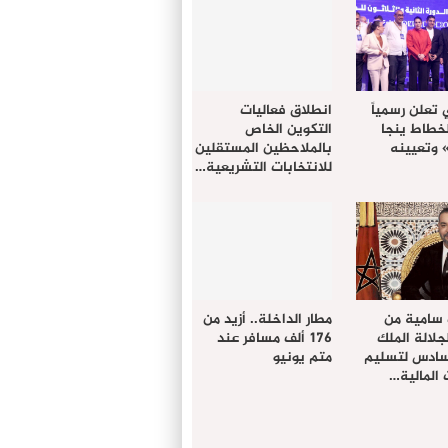
 تعلن رسمياً
انطلاق فعاليات
لخطاط ينجا
التكوين الخاص
» وتعيينه
بالملاحظين المستقلين
للانتخابات التشريعية…
 سامية من
مطار الداخلة.. أزيد من
لالة الملك
176 ألف مسافر عند
سادس لتسليم
متم يونيو
المالية…