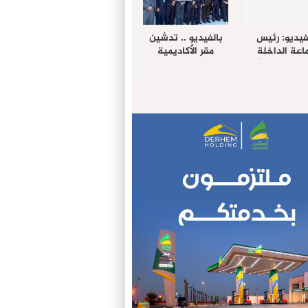
فيديو: رئيس
بالفيديو .. تدشين
عة الداخلة
مقر الأكاديمية
غب حرمة الله
الإفريقية لعلوم
بل وفد رفيع
الصحة بالداخلة
توى من مدينة
ريت نيك ”
الامريكية