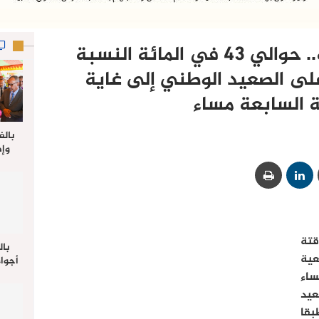
الانتخابات التشريعية.. حوالي 43 في المائة النسبة
لى الصعيد الوطني إلى غاية
 السابعة مساء
بالف
وإط
جدي
ل
قتة
بال
عية
أجواء
والي 
ساء
علي 
عيد
صلاة
بقا
جم