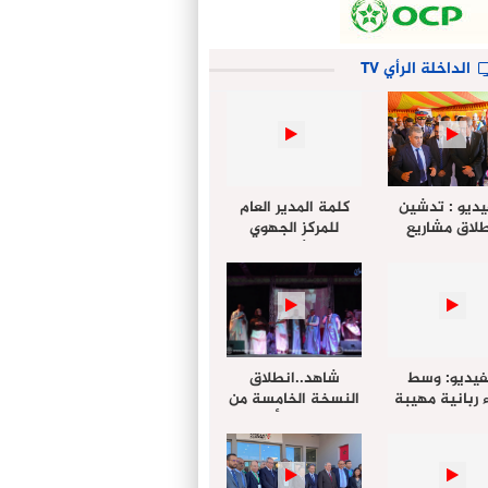
الداخلة الرأي TV
يديو : تدشين
كلمة المدير العام
لاق مشاريع
للمركز الجهوي
دة بالداخلة
للإستثمار خلال
تخليداً للذكرى الـ27
أشغال لإجتماع
عيد العرش
التقييمي للجنة
الجهوية الموحد
لإستثمار بجهة
الداخلة…
فيديو: وسط
شاهد..انطلاق
 ربانية مهيبة
النسخة الخامسة من
جهة الداخلة ”
مهرجان “الأمداح
خليل ” يؤدي
النبوية” المنظم من
 عيد الفطر مع
طرف مجلس جهة
وع المصلين
الداخلة وادي الذهب