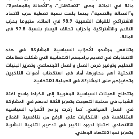
مائة في المائة، وهي “الاستقلال”، و”الأصالة والمعاصرة”،
و”العدالة والتنمية”، بينما بلغت نسبة تغطية حزب الاتحاد
الاشتراكي للقوات الشعبية 98.9 في المائة، متبوعا بحزب
التقدم والاشتراكية وأحزاب تحالف اليسار بنسبة 97.8 في
المائة.
وتنافس مرشحو الأحزاب السياسية المشاركة في هذه
الانتخابات في تقديم برامجهم الانتخابية التي شكلت قطاعات
التعليم وتوفير فرص العمل والعمل الاجتماعي وتعزيز البنيات
التحتية أهم محاورها، أملا في استقطاب أصوات الناخبين
وتحفيزهم على المشاركة في العملية الانتخابية.
وتتطلع الهيئات السياسية المغربية إلى انخراط واسع لفئة
الشباب في عملية التصويت وتعزيز الثقة لديهم في المشاركة
في العمل السياسي. كما ركزت برامج الأحزاب السياسية
المتنافسة في الانتخابات على الرفع من تنافسية القطاع
الاقتصادي اعتبارا لدوره الكبير في تدعيم التنمية البشرية
وتعزيز نمو الاقتصاد الوطني.