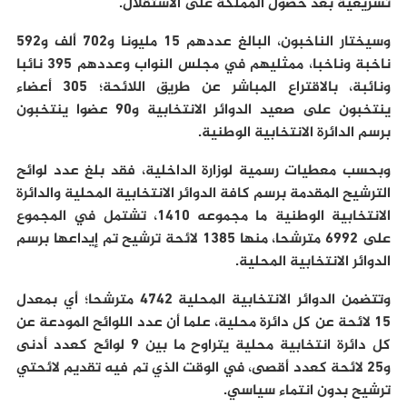
تشريعية بعد حصول المملكة على الاستقلال.
وسيختار الناخبون، البالغ عددهم 15 مليونا و702 ألف و592
ناخبة وناخبا، ممثليهم في مجلس النواب وعددهم 395 نائبا
ونائبة، بالاقتراع المباشر عن طريق اللائحة؛ 305 أعضاء
ينتخبون على صعيد الدوائر الانتخابية و90 عضوا ينتخبون
برسم الدائرة الانتخابية الوطنية.
وبحسب معطيات رسمية لوزارة الداخلية، فقد بلغ عدد لوائح
الترشيح المقدمة برسم كافة الدوائر الانتخابية المحلية والدائرة
الانتخابية الوطنية ما مجموعه 1410، تشتمل في المجموع
على 6992 مترشحا، منها 1385 لائحة ترشيح تم إيداعها برسم
الدوائر الانتخابية المحلية.
وتتضمن الدوائر الانتخابية المحلية 4742 مترشحا؛ أي بمعدل
15 لائحة عن كل دائرة محلية، علما أن عدد اللوائح المودعة عن
كل دائرة انتخابية محلية يتراوح ما بين 9 لوائح كعدد أدنى
و25 لائحة كعدد أقصى، في الوقت الذي تم فيه تقديم لائحتي
ترشيح بدون انتماء سياسي.