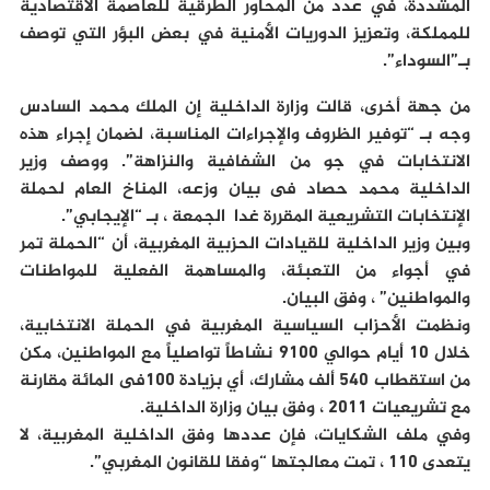
المشددة، في عدد من المحاور الطرقية للعاصمة الاقتصادية
للمملكة، وتعزيز الدوريات الأمنية في بعض البؤر التي توصف
بـ”السوداء”.
من جهة أخرى، قالت وزارة الداخلية إن الملك محمد السادس
وجه بـ “توفير الظروف والإجراءات المناسبة، لضمان إجراء هذه
الانتخابات في جو من الشفافية والنزاهة”. ووصف وزير
الداخلية محمد حصاد فى بيان وزعه، المناخ العام لحملة
الإنتخابات التشريعية المقررة غدا الجمعة ، بـ “الإيجابي”.
وبين وزير الداخلية للقيادات الحزبية المغربية، أن “الحملة تمر
في أجواء من التعبئة، والمساهمة الفعلية للمواطنات
والمواطنين” ، وفق البيان.
ونظمت الأحزاب السياسية المغربية في الحملة الانتخابية،
خلال 10 أيام حوالي 9100 نشاطاً تواصلياً مع المواطنين، مكن
من استقطاب 540 ألف مشارك، أي بزيادة 100فى المائة مقارنة
مع تشريعيات 2011 ، وفق بيان وزارة الداخلية.
وفي ملف الشكايات، فإن عددها وفق الداخلية المغربية، لا
يتعدى 110 ، تمت معالجتها “وفقا للقانون المغربي”.