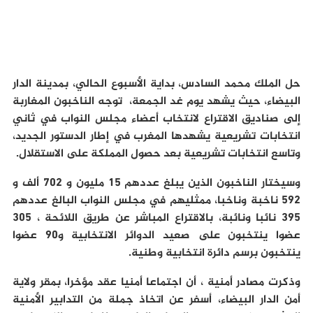
حل الملك محمد السادس، بداية الأسبوع الحالي، بمدينة الدار
البيضاء، حيث يشهد يوم غد الجمعة، توجه الناخبون المغاربة
إلى صناديق الاقتراع لانتخاب أعضاء مجلس النواب في ثاني
انتخابات تشريعية يشهدها المغرب في إطار الدستور الجديد،
وتاسع انتخابات تشريعية بعد حصول المملكة على الاستقلال.
وسيختار الناخبون الذين يبلغ عددهم 15 مليون و 702 ألف و
592 ناخبة وناخبا، ممثليهم في مجلس النواب البالغ عددهم
395 نائبا ونائبة، بالاقتراع المباشر عن طريق اللائحة ، 305
عضوا ينتخبون على صعيد الدوائر الانتخابية و90 عضوا
ينتخبون برسم دائرة انتخابية وطنية.
وذكرت مصادر أمنية ، أن اجتماعا أمنيا عقد مؤخرا، بمقر ولاية
أمن الدار البيضاء، أسفر عن اتخاذ جملة من التدابير الأمنية