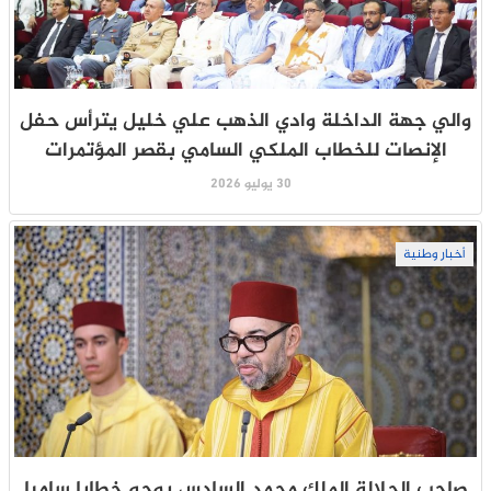
والي جهة الداخلة وادي الذهب علي خليل يترأس حفل
الإنصات للخطاب الملكي السامي بقصر المؤتمرات
30 يوليو 2026
أخبار وطنية
صاحب الجلالة الملك محمد السادس يوجه خطابا ساميا