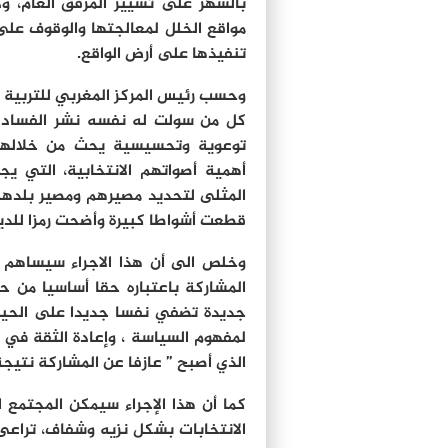
بالسهر على تسيير المرفق العام، 
مواقع الخلل لمعالجتها والوقوف على
تنفيذها على أرض الواقع.
وحسب رئيس المركز المغربي للتربية ا
كل من سولت له نفسه نشر الفساد و
توعوية وتحسيسية يحث من خلالها 
أهمية أصواتهم الانتخابية، التي يج
المثلى لتحديد مصيرهم ومصير بلدهم، 
قطعت أشواطا كبيرة وأضحت رمزا للدي
وخلص الى أن هذا الاجراء سيساهم 
المشاركة باعتباره حقا أساسيا من 
جديدة تضفي نفسا جديدا على الحياة
لمفهوم السياسة ، وإعادة الثقة في
الذي أصبح ” عازفا عن المشاركة نتيجة
كما أن هذا الإجراء سيمكن المجتمع ا
الانتخابات بشكل نزيه وشفاف، تراعى