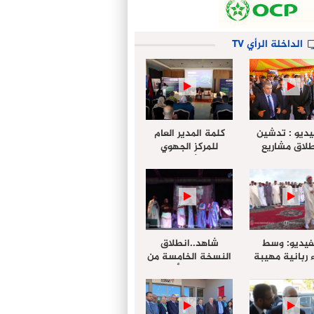
الداخلة الرأي TV
يديو : تدشين
كلمة المدير العام
لاق مشاريع
للمركز الجهوي
دة بالداخلة
للإستثمار خلال
تخليداً للذكرى الـ27
أشغال لإجتماع
عيد العرش
التقييمي للجنة
الجهوية الموحد
لإستثمار بجهة
الداخلة…
فيديو: وسط
شاهد..انطلاق
 ربانية مهيبة
النسخة الخامسة من
جهة الداخلة ”
مهرجان “الأمداح
خليل ” يؤدي
النبوية” المنظم من
 عيد الفطر مع
طرف مجلس جهة
وع المصلين
الداخلة وادي الذهب