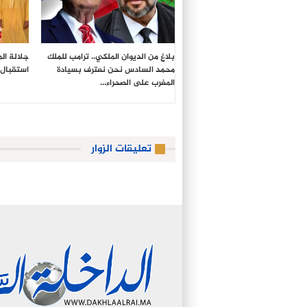
بلاغ من الديوان الملكي.. ترامب للملك
جلالة ال
محمد السادس نحن نعترف بسيادة
استقبال 
المغرب على الصحراء…
تعليقات الزوار