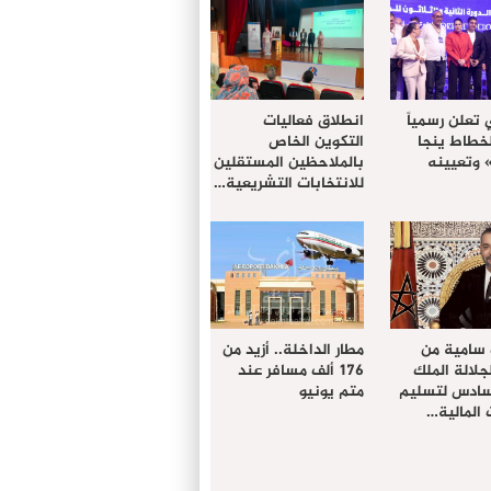
 تعلن رسمياً
انطلاق فعاليات
لخطاط ينجا
التكوين الخاص
» وتعيينه
بالملاحظين المستقلين
للانتخابات التشريعية…
 سامية من
مطار الداخلة.. أزيد من
لالة الملك
176 ألف مسافر عند
سادس لتسليم
متم يونيو
المالية…