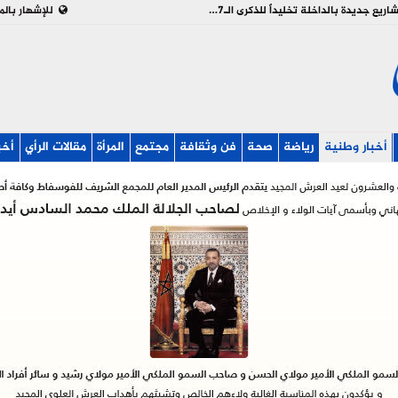
بالفيديو : تدشين وإطلاق مشاريع جديدة بالداخلة تخليداً للذكرى الـ27 لعيد العرش
للإشهار بالم
أخبار وطنية
رياضة
صحة
فن وثقافة
مجتمع
المرأة
مقالات الرأي
أخب