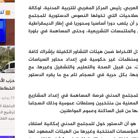
عربي، رئيس المركز المغربي للتربية المدنية، لوكالة
آخ
الصلاحيات التي تخولها النصوص الدستورية للمجتمع
 أن يلعب دورا أساسيا ومحوريا في إطار الديمقراطية
ض والملتمسات التشريعية، وحتى المساهمة في بلورة
 الانخراط ضمن هيئات التشاور الكفيلة بإشراك كافة
 ومنظمات غير حكومية في إعداد محاور السياسات
، من قبيل الصحة والتعليم والتشغيل وغيرها، مع
ها، بكل حرية في انسجام تام مع ما يقره الدستور
حزب الأص
الخطاط 
 للمجتمع المدني فرصة المساهمة في إعداد المشاريع
25 يوليو 2026
 المعنية من منتخبين وسلطات عمومية وذلك انسجاما
الداخلة ا
نها من قبل الساكنة وعموم المواطنين.
ترشيح الس
عبد الفت
 هو أن الدستور خول للمجتمع المدني إمكانية استقاء
والمؤسسات المنتخبة وغيرها من الهيئات المعهود لها