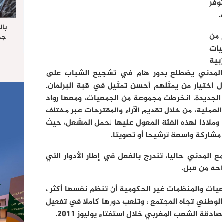
وفر
بال
 من
جما
الرا
يات
يستق
بية
المس
ع المدني يضطلع بدور هام في تشجيع الشباب على
“غ
ال اختيار من يمثلهم أحسن تمثيل في قبة البرلمان.
لجديدة، انخرطت مجموعة من الجمعيات، ومعها رواد
عملية، من خلال تقديم الآراء والمقترحات عبر مختلف
ا وملاذا لهذه الفئة المعول عليها لحمل المشعل، حيث
مشاركة واسعة ترشيحا أو تصويتا.
المدني حاليا، تندرج بالفعل في إطار الأدوار التي
احة من قبل.
يات والمنظمات غير الحكومية أن تنظم نفسها أكثر ،
الوطني تجاه المجتمع ، وتلعب دورها كاملا في تفعيل
قة الشعب المغربي خلال استفتاء يوليوز 2011.