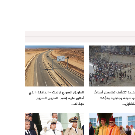
داخلية تكشف تفاصيل أحداث
الطريق السريع تزنيت – الداخلة، الذي
حو سبتة ومليلية وتؤكد:
أطلق عليه إسم “الطريق السريع
تضليل…
دونالد…