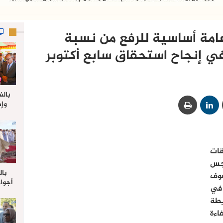
امة أساسية للرفع من نسبة
ي إنجاح استحقاق سابع أكتوبر
بالف
وإط
جدي
ل
ات
جس
بال
وف
أجواء
 في
والي 
طة
علي 
صلاة
ءة
جم