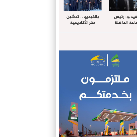
فيديو: رئيس
بالفيديو .. تدشين
عة الداخلة
مقر الأكاديمية
غب حرمة الله
الإفريقية لعلوم
بل وفد رفيع
الصحة بالداخلة
توى من مدينة
ريت نيك ”
الامريكية