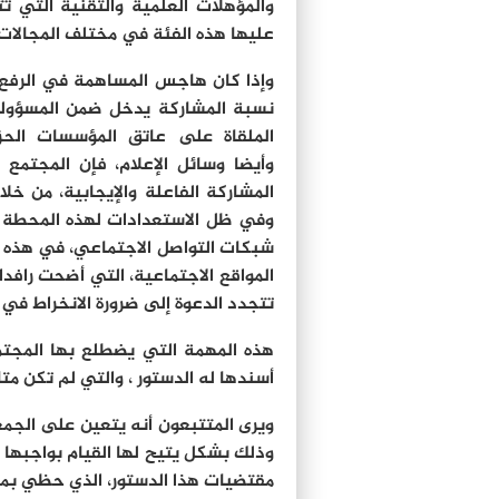
والمؤهلات العلمية والتقنية التي تت
عليها هذه الفئة في مختلف المجالات.
وإذا كان هاجس المساهمة في الرفع
نسبة المشاركة يدخل ضمن المسؤول
الملقاة على عاتق المؤسسات الحز
وأيضا وسائل الإعلام، فإن المجتم
المشاركة الفاعلة والإيجابية، من خل
وفي ظل الاستعدادات لهذه المحطة ا
شبكات التواصل الاجتماعي، في هذه ال
المواقع الاجتماعية، التي أضحت رافد
تتجدد الدعوة إلى ضرورة الانخراط في 
هذه المهمة التي يضطلع بها المجتمع 
أسندها له الدستور ، والتي لم تكن مت
ويرى المتتبعون أنه يتعين على الجمع
وذلك بشكل يتيح لها القيام بواجبها 
مقتضيات هذا الدستور، الذي حظي بمصاد