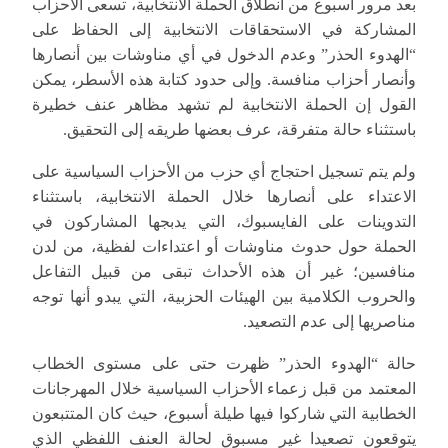
بعد مرور أسبوع من انطلاق الحملة الانتخابية، تسعى الأحزاب
المشاركة في الاستحقاقات الانتخابية إلى الحفاظ على
“الهدوء الحذر” وعدم الدخول في أي مناوشات بين أنصارها
وأنصار أحزاب منافسة. وإلى حدود كتابة هذه الأسطر، يمكن
القول إن الحملة الانتخابية لم تشهد مظاهر عنف خطيرة
باستثناء حالة متفرقة، عرف بعضها طريقه إلى التحقيق.
ولم يتم تسجيل احتجاج أي حزب من الأحزاب السياسية على
الاعتداء على أنصارها خلال الحملة الانتخابية، باستثناء
التدوينات على الفايسبوك، التي يدبجها المشاركون في
الحملة حول حدوث مناوشات أو اعتداءات لفظية، من لدن
منافسين؛ غير أن هذه الأحداث تبقى من قبيل التفاعل
والحروب الكلامية بين الهيئات الحزبية، التي يبدو أنها توجه
مناصريها إلى عدم التصعيد.
حالة “الهدوء الحذر” ظهرت حتى على مستوى الخطاب
المعتمد من قبل زعماء الأحزاب السياسية خلال المهرجانات
الخطابية التي شاركوا فيها طيلة أسبوع، حيث كان المتتبعون
يتوقعون تصعيدا غير مسبوق لحالة العنف اللفظي الذي