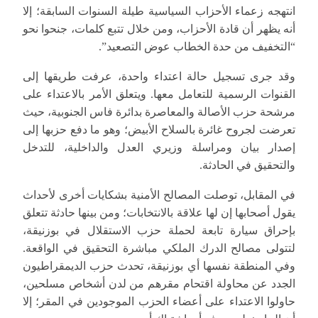
انتهجه زعماء الأحزاب السياسية طيلة السنوات السابقة؛ إلا
أنه يظهر أن قادة الأحزاب، ومن خلال تتبع كلمات، جنحوا نحو
“التخفيف من حدة الخطاب عوض التصعيد”.
وقد جرى تسجيل حالة اعتداء واحدة، عرفت طريقها إلى
القنوات الرسمية للتعامل معها. ويتعلق الأمر بالاعتداء على
مرشحة حزب الأصالة والمعاصرة بدائرة فاس الجنوبية، حيث
تعرضت لجروح غائرة بالسلاح الأبيض؛ وهو ما دفع حزبها إلى
إصدار بيان ومراسلة وزيري العدل والداخلية، للتدخل
والتحقيق في الحادثة.
في المقابل، توصلت المصالح الأمنية بشكايات أخرى لأحداث
يقول أصحابها إن لها علاقة بالانتخابات؛ ومن بينها حادثة تتعلق
بإحراق سيارة تابعة لحملة حزب الاستقلال في بوزنيقة،
لتتولى مصالح الدرك الملكي مباشرة التحقيق في الواقعة.
وفي المنطقة نفسها أي بوزنيقة، تحدث حزب الديمقراطيون
الجدد عن محاولة اقتحام مقرهم من لدن أشخاص مسلحين،
حاولوا الاعتداء على أعضاء الحزب الموجودين في المقر؛ إلا