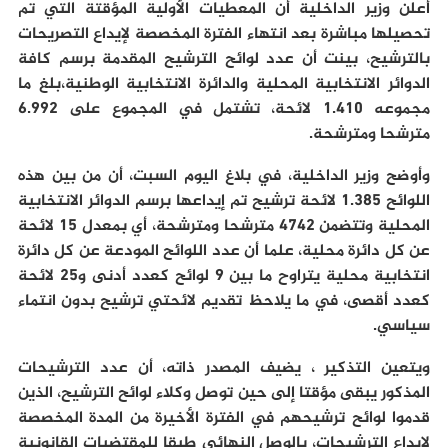
أعلن وزير الداخلية أن المعطيات الأولية المؤقتة التي تم
تحصيلها مباشرة بعد انتهاء الفترة المخصصة لإيداع التصريحات
بالترشيح، بينت أن عدد لوائح الترشيح المقدمة برسم كافة
الدوائر الانتخابية المحلية والدائرة الانتخابية الوطنية،بلغ ما
مجموعه 1.410 لائحة، تشتمل في المجموع على 6.992
مترشحا ومترشحة.
وأوضح وزير الداخلية، في بلاغ اليوم السبت، أن من بين هذه
اللوائح 1.385 لائحة ترشيح تم إيداعها برسم الدوائر الانتخابية
المحلية وتتضمن 4742 مترشحا ومترشحة، أي بمعدل 15 لائحة
عن كل دائرة محلية، علما أن عدد اللوائح المودعة عن كل دائرة
انتخابية محلية يتراوح ما بين 9 لوائح كعدد أدنى و25 لائحة
كعدد أقصى، في ما يلاحظ تقديم لائحتي ترشيح بدون انتماء
سياسي.
ويتعين التذكير ، يضيف المصدر ذاته، أن عدد الترشيحات
المذكور يبقى مؤقتا إلى حين توصل وكلاء لوائح الترشيح، الذين
قدموا لوائح ترشيحهم في الفترة الأخيرة من المدة المخصصة
لإيداع الترشيحات، بالوصل النهائي طبقا للمقتضيات القانونية