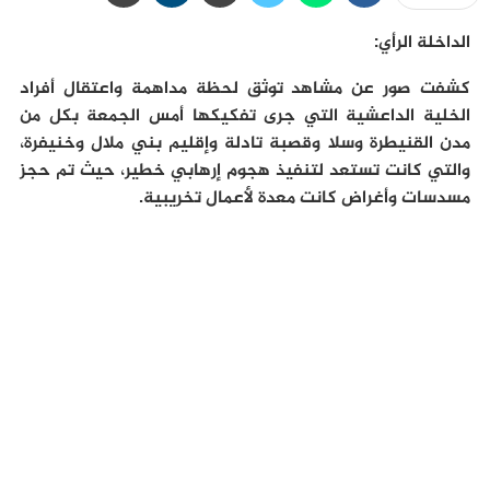
الداخلة الرأي:
كشفت صور عن مشاهد توثق لحظة مداهمة واعتقال أفراد
الخلية الداعشية التي جرى تفكيكها أمس الجمعة بكل من
مدن القنيطرة وسلا وقصبة تادلة وإقليم بني ملال وخنيفرة،
والتي كانت تستعد لتنفيذ هجوم إرهابي خطير، حيث تم حجز
مسدسات وأغراض كانت معدة لأعمال تخريبية.