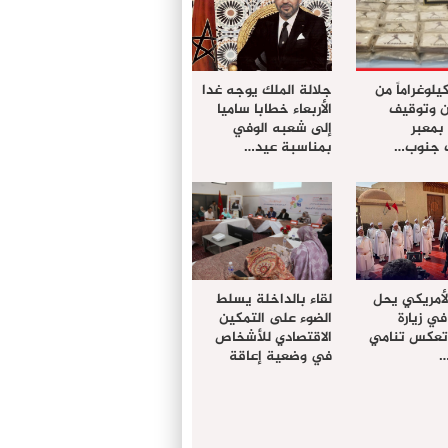
ز 61 كيلوغراماً من
جلالة الملك يوجه غدا
ن وتوقيف
الأربعاء خطابا ساميا
معبر
إلى شعبه الوفي
ت جنوب…
بمناسبة عيد…
لأمريكي يحل
لقاء بالداخلة يسلط
في زيارة
الضوء على التمكين
 تعكس تنامي
الاقتصادي للأشخاص
…
في وضعية إعاقة