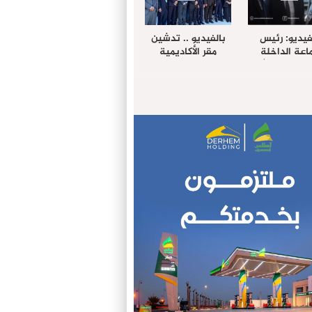
فيديو: رئيس
بالفيديو .. تدشين
عة الداخلة
مقر الأكاديمية
غب حرمة الله
الإفريقية لعلوم
بل وفد رفيع
الصحة بالداخلة
توى من مدينة
ريت نيك ”
الامريكية