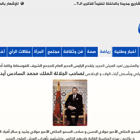
بالفيديو : تدشين وإطلاق مشاريع جديدة بالداخلة تخليداً للذكرى الـ27 لعيد العرش
للإشهار بالم
أخبار وطنية
رياضة
صحة
فن وثقافة
مجتمع
المرأة
مقالات الرأي
أخب