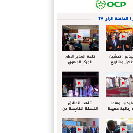
الداخلة الرأي TV
يديو : تدشين
كلمة المدير العام
لاق مشاريع
للمركز الجهوي
دة بالداخلة
للإستثمار خلال
تخليداً للذكرى الـ27
أشغال لإجتماع
عيد العرش
التقييمي للجنة
الجهوية الموحد
لإستثمار بجهة
الداخلة…
فيديو: وسط
شاهد..انطلاق
 ربانية مهيبة
النسخة الخامسة من
جهة الداخلة ”
مهرجان “الأمداح
خليل ” يؤدي
النبوية” المنظم من
 عيد الفطر مع
طرف مجلس جهة
وع المصلين
الداخلة وادي الذهب