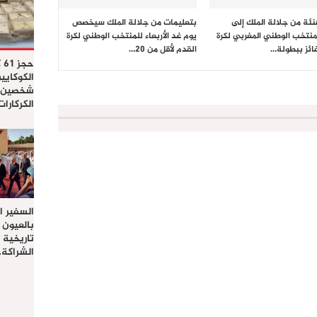
نئة من جلالة الملك إلى
بتعليمات من جلالة الملك سيخصص
لمنتخب الوطني المغربي لكرة
يوم غد الأربعاء للمنتخب الوطني لكرة
فائز ببطولة…
القدم لأقل من 20…
حج
الكوكايي
شخصين ب
الكركارا
السفير ا
بالعيون 
تاريخية
الشراكة