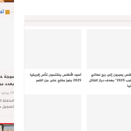
آخ
طلس يعبرون إلى ربع نهائي
أسود الأطلس يفتتحون كأس إفريقيا
موجة حر
“كان المغرب 2025” بهدف دياز القاتل
2025 بفوز مقنع على جزر القمر
بعدد من
يا
29 يوليو 2026
الداخلة ا
تسجيل موج