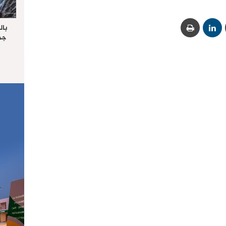
بال
جما
الرا
يستق
المس
“غ