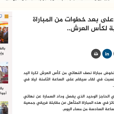
على بعد خطوات من المباراة
ة لكأس العرش..‎
بالف
وإط
جدي
ل
 لخوض مباراة نصف النهائي من كأس العرش لكرة اليد
السبت في لقاء سيقام على الساعة الثامنة ليلا في
بال
أجواء
 هي الحاجز الوحيد الذي يفصل وداد السمارة عن نهائي
والي 
ئز في هذه المباراة المتأهل عن مقابلة فريقي جمعية
علي 
صلاة
اعة السادسة من مساء اليوم.
جم