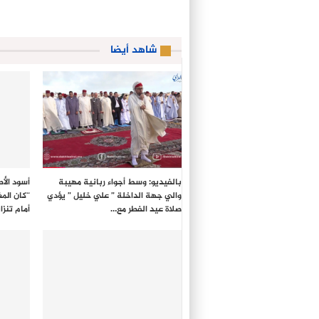
شاهد أيضا
بالفيديو: وسط أجواء ربانية مهيبة
أسود الأ
والي جهة الداخلة ” علي خليل ” يؤدي
صلاة عيد الفطر مع…
أمام تنزان