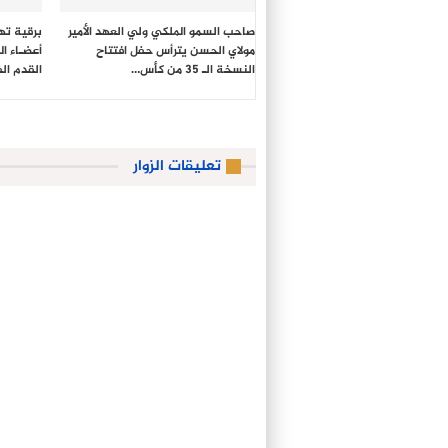
صاحب السمو الملكي ولي العهد الأمير
برقية ته
مولاي الحسن يترأس حفل افتتاح
أعضـاء ا
النسخة الـ 35 من كأس…
القدم ال
تعليقات الزوار