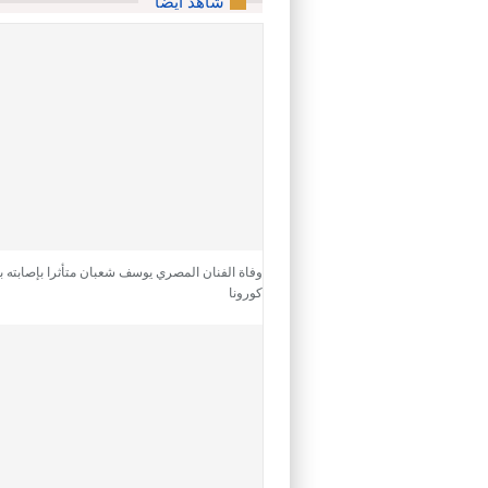
شاهد أيضا
وفاة الفنان المصري يوسف شعبان متأثرا بإصابته 
كورونا