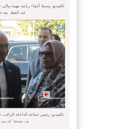
بالفيديو: وسط أجواء ربانية مهيبة والي 
عيد الفطر مع ج
بالفيديو: رئيس جماعة الداخلة الراغب 
من مدينة “غريت ني