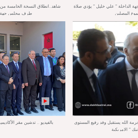
جهة الداخلة ” علي خليل ” يؤدي صلاة
شاهد..انطلاق النسخة الخامسة من م
موع المصلين
طرف مجلس جهة ال
حرمة الله يستقبل وفد رفيع المستوى
بالفيديو .. تدشين مقر الأكاديمي
ك ” الامريكية