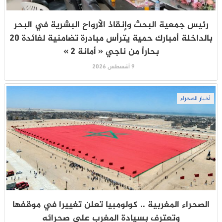
رئيس جمعية البحث وإنقاذ الأرواح البشرية في البحر
بالداخلة أمبارك حمية يترأس مبادرة تضامنية لفائدة 20
بحاراً من ناجي « أمانة 2 »
9 أغسطس 2026
أخبار الصحراء
الصحراء المغربية .. كولومبيا تعلن تغييرا في موقفها
وتعترف بسيادة المغرب على صحرائه