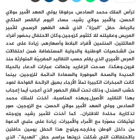
ترأس الملك محمد السادس، مرفوقا بولي العهد الأمير مولاي
الحسن، والأمير مولاي رشيد، مساء اليوم ابالقصر الملكي
بالرباط، حفل “البرزة”، الذي شهد الظهور الرسمي للأمير
العريس وعقيلته للا كلثوم كزوجين.وكان الاحتفال بحضور أفراد
العائلتين، المنتمين لأفراد البلاط وأصهارهم، زيادة على عدد
من الشخصيات الوطنية والدولية المستضافة ضمن احتفالات
العرس الأميري الذي يقام حسب التقاليد المغربيّة المتوارثة منذ
قرون.وهكذا، صدحت الزغاريد وتعالت عبارات الدعاء بالحياة
المديدة والصحة الموفورة والسعادة الدائمة للزوجين، بينما
كانت المبخرات الكبيرة تملأ الأرجاء بعبق الرائحة الفواحة لعود
خشب الصندل، وذلك تحت أنظار الحضور الذي أعجب أيما إعجاب
بهذا التقليد الأصيل.وبهذه المناسبة، أخذت للملك محمد
السادس وولي العهد الأمير مولاي الحسن، مع الزوجين، صور
تذكارية مخلدة للاقتران.. كما أخذت للأمير رشيد وزوجته
توثيقات مصوّرة مع الأمراء والأميرات، زيادة على ملبي الدعوة
من داخل الوطن وخارجه.ويتوج هذا الحفل يومين حافلين
بالاحتفالات التي شكلت ذروتها مراسم حفل “الهدية”، الذي