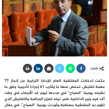
شارك
مكنت تدخلات المفتشية العام للإدارة الترابية من إنجاز 77
مهمة تفتيش، تمخض عنها ما يقارب 61 إجراءا تأديبيا، وفق ما
نشرته يومية “الصباح” في عددها ليوم غد الأربعاء، في وقت
أكد فيه وزير الداخلية على نيته تعزيز المراقبة والتفتيش الذي
تقوم به المفتشية مستقبلا.وأوردت يومية “الصباح”، في مقال