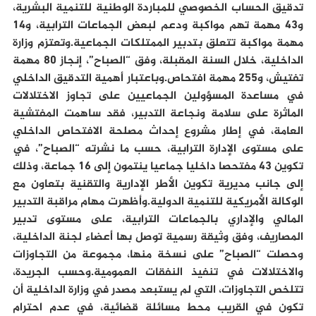
تدقيق الحساب الخصوصي للمباردة الوطنية للتنمية البشرية،
و43 مهمة تهم مواكبة ودعم لبعض الجماعات الترابية، و14
مهمة مواكبة تتعلق بتدبير الممتلكات الجماعية.وتعتزم وزارة
الداخلية، خلال السنة المقبلة، وفق “الصباح”، إنجاز 80 مهمة
تفتيش، و255 مهمة افتحاص.وباعتبار أهمية التدقيق الداخلي
في مساعدة المسؤولين الجماعيين على تجاوز الاختلالات
الماثرة على سلامة ونجاعة التدبير، فقد ساهمت المفتشية
العامة، في إطار مشروع إحداث مصلحة الافتحاص الداخلي
على مستوى الإدارة الترابية، حسب ما نشرته “الصباح”، في
تكوين 43 مفتحصا داخليا جماعيا ينتمون إلى 16 جماعة، وذلك
إلى جانب مديرية تكوين الأطر الإدارية والتقنية بتعاون مع
الوكالة الأمريكية للتنمية الدولية.وأظهرت مهام مراقبة التدبير
المالي والإداري بالجماعات الترابية، على مستوى تدبير
المصاريف، وفق وثيقة رسمية توصل بها أعضاء لجنة الداخلية،
وحصلت “الصباح” على نسخة منها، مجموعة من التجاوزات
والاختلالات في تنفيذ النفقات العمومية.وحسب الجريدة،
تتلخص التجاوزات، التي لم يستبعد مصدر في وزارة الداخلية أن
تكون في القريب محط مسائلة قضائية، في عدم احترام