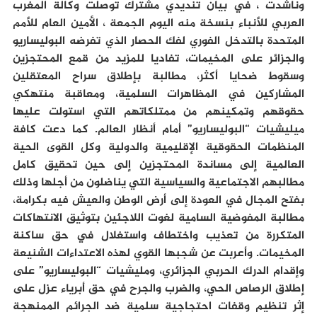
وناشدت ، في بيان تنديدي مشترك توصلت وكالة المغرب
العربي للأنباء بنسخة منه اليوم الجمعة ، الأمين العام للأمم
المتحدة بالتدخل الفوري لفك الحصار الذي تفرضه البوليساريو
والجزائر على المخيمات، تفاديا للمزيد من قمع المحتجزين
وسقوط ضحايا أكثر، مطالبة بإطلاق سراح المعتقلين
المشاركين في المظاهرات السلمية، ومعاقبة منتهكي
حقوقهم وتمكينهم من ممتلكاتهم التي استولت عليها
ميليشيات “البوليساريو” أمام أنظار العالم. كما دعت كافة
المنظمات الحقوقية الإقليمية والدولية وكل القوى الحية
العالمية إلى مساندة المحتجزين إلى حين تحقيق كامل
مطالبهم الاجتماعية والسياسية التي يناضلون من أجلها وذلك
بفتح المجال في العودة إلى أرض الوطن والعيش فيه بكرامة،
مطالبة المفوضية السامية لغوت اللاجئين بتوثيق الانتهاكات
المتكررة من تعذيب واختطاف واستغلال في حق ساكنة
المخيمات. وأعربت عن شجبها القوي لهذه الاعتداءات الشنيعة
وإقدام الدرك الحربي الجزائري، ومليشيات “البوليساريو” على
إطلاق الرصاص الحي، والضرب والجرح في حق أبرياء عزل على
إثر تنظيم وقفات احتجاجية سلمية ضد الجرائم الممنهجة