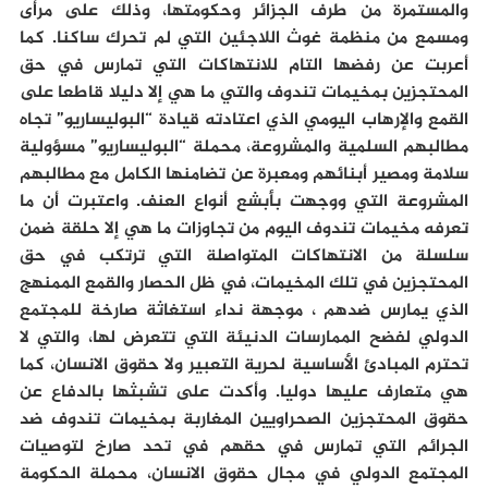
والمستمرة من طرف الجزائر وحكومتها، وذلك على مرأى
ومسمع من منظمة غوث اللاجئين التي لم تحرك ساكنا. كما
أعربت عن رفضها التام للانتهاكات التي تمارس في حق
المحتجزين بمخيمات تندوف والتي ما هي إلا دليلا قاطعا على
القمع والإرهاب اليومي الذي اعتادته قيادة “البوليساريو” تجاه
مطالبهم السلمية والمشروعة، محملة “البوليساريو” مسؤولية
سلامة ومصير أبنائهم ومعبرة عن تضامنها الكامل مع مطالبهم
المشروعة التي ووجهت بأبشع أنواع العنف. واعتبرت أن ما
تعرفه مخيمات تندوف اليوم من تجاوزات ما هي إلا حلقة ضمن
سلسلة من الانتهاكات المتواصلة التي ترتكب في حق
المحتجزين في تلك المخيمات، في ظل الحصار والقمع الممنهج
الذي يمارس ضدهم ، موجهة نداء استغاثة صارخة للمجتمع
الدولي لفضح الممارسات الدنيئة التي تتعرض لها، والتي لا
تحترم المبادئ الأساسية لحرية التعبير ولا حقوق الانسان، كما
هي متعارف عليها دوليا. وأكدت على تشبثها بالدفاع عن
حقوق المحتجزين الصحراويين المغاربة بمخيمات تندوف ضد
الجرائم التي تمارس في حقهم في تحد صارخ لتوصيات
المجتمع الدولي في مجال حقوق الانسان، محملة الحكومة