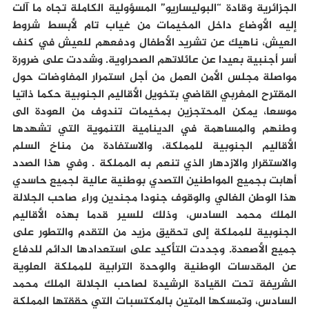
الجزائرية وقادة “البوليساريو” المسؤولية الكاملة تجاه ما آلت
إليه الأوضاع داخل المخيمات من غياب تام لأبسط شروط
العيش، ناهيك عن تشريد الأطفال ودفعهم للعيش في كنف
أسر أجنبية بعيدا عن عائلاتهم الصحراوية. وشددت على ضرورة
مواصلة مجلس الأمن العمل من أجل استمرار المفاوضات حول
المقترح المغربي القاضي بتخويل الأقاليم الجنوبية حكما ذاتيا
موسعا، يمكن المحتجزين بمخيمات تندوف من العودة الى
وطنهم والمساهمة في الدينامية التنموية التي تشهدها
الأقاليم الجنوبية للمملكة، والاستفادة من مناخ السلم
والاستقرار والازدهار الذي تنعم به المملكة . وفي هذا الصدد
أهابت بجميع المواطنين التصدي بوطنية عالية لجميع حاسدي
هذا الوطن الغالي والوقوف جنودا مجندين وراء صاحب الجلالة
الملك محمد السادس، وذلك للسير قدما بهذه الأقاليم
الجنوبية للمملكة إلى تحقيق مزيد من التقدم والتطور على
جميع الأصعدة. وجددت التأكيد على استعدادها الدائم للدفاع
عن المقدسات الوطنية والوحدة الترابية للمملكة العلوية
الشريفة تحت القيادة الرشيدة لصاحب الجلالة الملك محمد
السادس، وتمسكها المتين بالمكتسبات التي حققتها المملكة