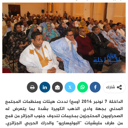
شارك
الداخلة 7 نونبر 2014 (ومع) نددت هيئات ومنظمات المجتمع
المدني بجهة وادي الذهب الكويرة بشدة بما يتعرض له
الصحراويون المحتجزون بمخيمات تندوف جنوب الجزائر من قمع
من طرف مليشيات “البوليساريو” والدرك الحربي الجزائري.