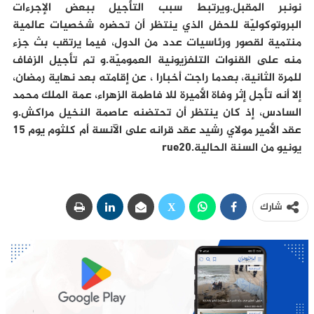
نونبر المقبل.ويرتبط سبب التأجيل ببعض الإجرءات
البروتوكوليّة للحفل الذي ينتظر أن تحضره شخصيات عالمية
منتمية لقصور ورئاسيات عدد من الدول، فيما يرتقب بث جزء
منه على القنوات التلفزيونية العموميّة.و تم تأجيل الزفاف
للمرة الثانية، بعدما راجت أخبارا ، عن إقامته بعد نهاية رمضان،
إلا أنه تأجل إثر وفاة الأميرة للا فاطمة الزهراء، عمة الملك محمد
السادس، إذ كان ينتظر أن تحتضنه عاصمة النخيل مراكش.و
عقد الأمير مولاي رشيد عقد قرانه على الآنسة أم كلثوم يوم 15
يونيو من السنة الحالية.rue20
شارك