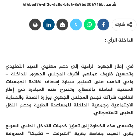
شاهد :4f4bed74-df3c-4c8d-bfc6-8e9bd306715b
شارك
الداخلة الرأي :
في إطار الجهود الرامية إلى دعم
مهنيي
الصيد التقليدي
وتحسين ظروف عملهم، أشرف المجلس الجهوي للداخلة –
وادي الذهب على تسليم سيارة إسعاف لفائدة الجمعيات
المهنية العاملة بالقطاع. وتندرج هذه المبادرة في إطار
اتفاقية شراكة تجمع المجلس الجهوي بوزارة الصحة والحماية
الاجتماعية وجمعية الداخلة للمساعدة الطبية ودعم النقل
الطبي الاستعجالي
.
وتسعى هذه الخطوة إلى تعزيز خدمات التدخل الطبي السريع
بقرى الصيد، وخاصة بقرية “
انتيرفت
– تشيكا” المعروفة