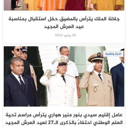
جلالة الملك يترأس بالمضيق حفل استقبال بمناسبة
عيد العرش المجيد
30 يوليو 2026
أخبار وطنية
عامل إقليم سيدي بنور منير هواري يترأس مراسم تحية
العلم الوطني احتفاءً بالذكرى الـ27 لعيد العرش المجيد