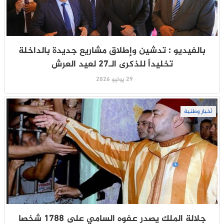
بالفيديو : تدشين وإطلاق مشاريع جديدة بالداخلة
تخليداً للذكرى الـ27 لعيد العرش
29 يوليو 2026
أخبار وطنية
جلالة الملك يصدر عفوه السامي على 1788 شخصا